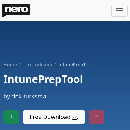
Home
rink-turksma
IntunePrepTool
IntunePrepTool
by
rink-turksma
Free Download