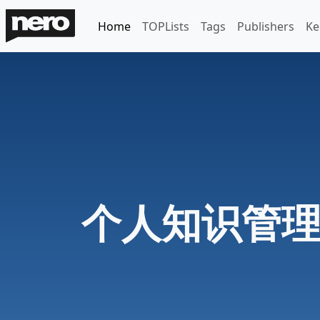
Home
TOPLists
Tags
Publishers
Ke
个人知识管