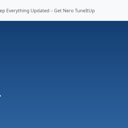
ep Everything Updated – Get Nero TuneItUp
理