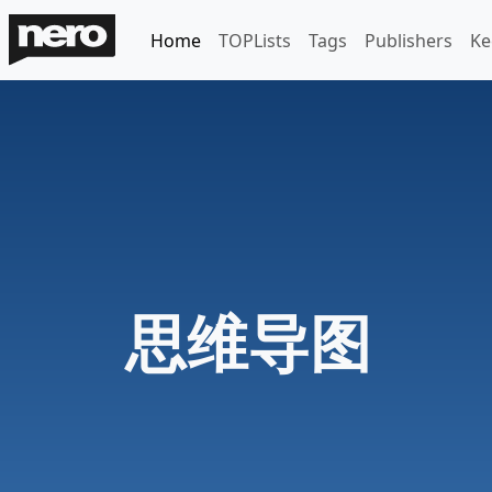
Home
TOPLists
Tags
Publishers
Ke
思维导图