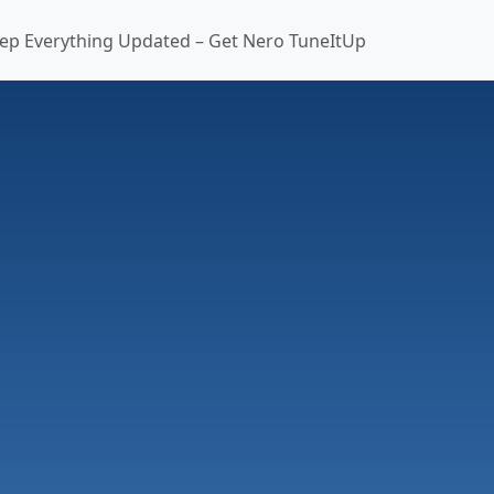
ep Everything Updated – Get Nero TuneItUp