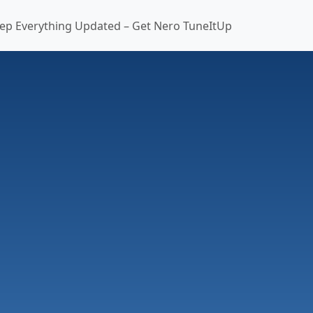
ep Everything Updated – Get Nero TuneItUp