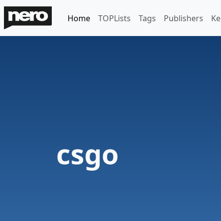
Home
TOPLists
Tags
Publishers
Ke
csgo